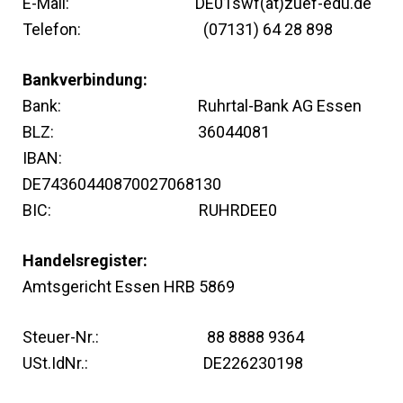
E-Mail: DE01swf(at)zuef-edu.de
Telefon: (07131) 64 28 898
Bankverbindung:
Bank: Ruhrtal-Bank AG Essen
BLZ: 36044081
IBAN:
DE74360440870027068130
BIC: RUHRDEE0
Handelsregister:
Amtsgericht Essen HRB 5869
Steuer-Nr.: 88 8888 9364
USt.IdNr.: DE226230198