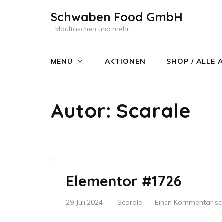
Zum
Schwaben Food GmbH
Inhalt
…Maultaschen und mehr
springen
(Enter
MENÜ
AKTIONEN
SHOP / ALLE 
drücken)
Autor:
Scarale
Elementor #1726
29 Juli,2024
Scarale
Einen Kommentar sc