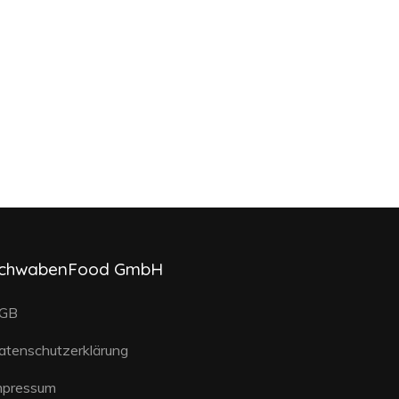
chwabenFood GmbH
GB
atenschutzerklärung
mpressum