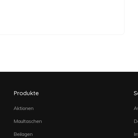
Produkte
S
Aktionen
A
Maultaschen
D
Beilagen
I